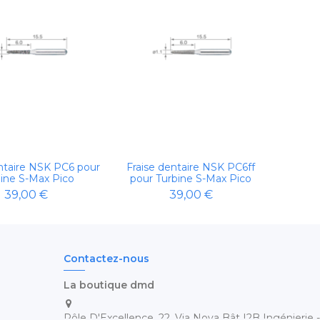
entaire NSK PC6 pour
Fraise dentaire NSK PC6ff
ine S-Max Pico
pour Turbine S-Max Pico
39,00 €
39,00 €
Contactez-nous
La boutique dmd
Pôle D'Excellence, 22, Via Nova Bât I2B Ingénierie 