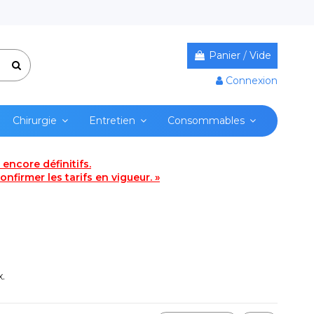
Panier
/
Vide
Connexion
Chirurgie
Entretien
Consommables
encore définitifs.
nfirmer les tarifs en vigueur. »
.