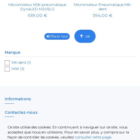
Micromoteur NSK pneumatique
Micromoteur Pneumatique MK-
DynaLED M205LG
dent
939,00 €
594,00 €
ok
Effacer tout
Marque
MK-dent
(1)
NSK
(3)
Informations
Contactez-nous
Newsletter
Ce site utilise des cookies. En continuant à naviguer sur ce site, vous
acceptez que nous en utilisions. Pour en savoir plus, y compris sur la
façon de contrôler les cookies, veuillez
consulter cette page
.