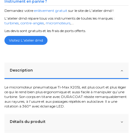
Instrument en panne ?
Demandez votre
enlèvement gratuit
sur le site de L'atelier dmd !
L'atelier dmd répare tous vos instruments de toutes les marques :
turbines
,
contre-angles
,
micromoteurs
,...
Les devis sont gratuits et les frais de ports offerts.
Visitez L'atelier dmd
Description
Le micromoteur pneumatique Ti-Max X205L est plus court et plus léger
ce qui le rend bien plus ergonomique et aussi facile à manipuler qu’une
turbine. Son corps en titane avec DURACOAT résiste remarquablement
aux rayures, à l’usure et aux passages répétés en autoclave. Il a une
rotation à 360° avec éclairage LED.
Détails du produit