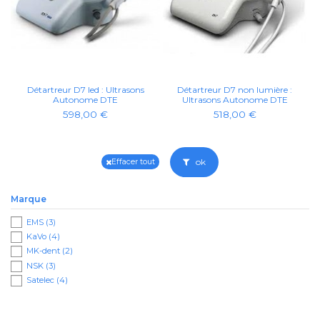
Détartreur D7 led : Ultrasons
Détartreur D7 non lumière :
Autonome DTE
Ultrasons Autonome DTE
598,00 €
518,00 €
ok
Effacer tout
Marque
EMS
(3)
KaVo
(4)
MK-dent
(2)
NSK
(3)
Satelec
(4)