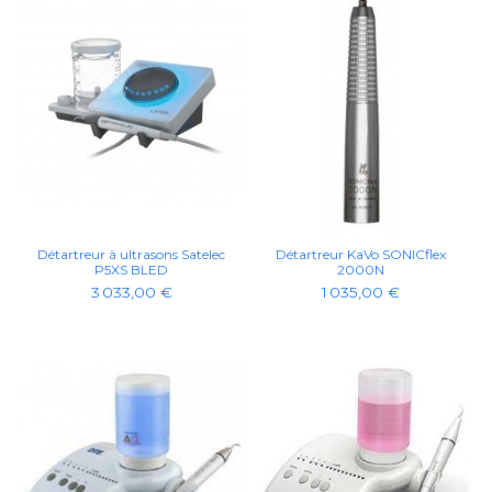
Détartreur à ultrasons Satelec
Détartreur KaVo SONICflex
P5XS BLED
2000N
3 033,00 €
1 035,00 €