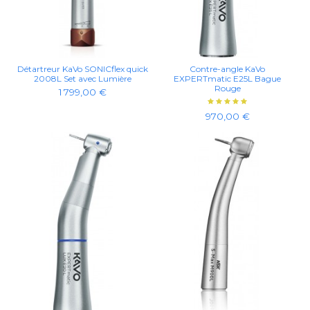
Détartreur KaVo SONICflex quick
Contre-angle KaVo
2008L Set avec Lumière
EXPERTmatic E25L Bague
Rouge
1 799,00 €
970,00 €