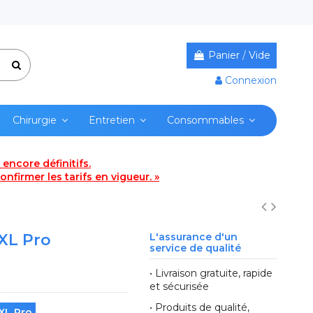
Panier
/
Vide
Connexion
Chirurgie
Entretien
Consommables
encore définitifs.
nfirmer les tarifs en vigueur. »
XL Pro
L'assurance d'un
service de qualité
• Livraison gratuite, rapide
et sécurisée
• Produits de qualité,
XL Pro