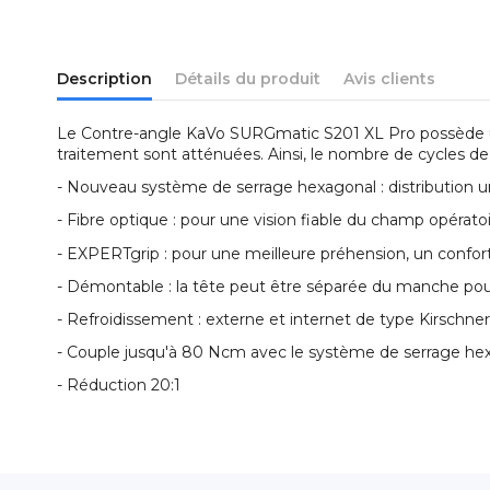
Description
Détails du produit
Avis clients
Le Contre-angle KaVo SURGmatic S201 XL Pro possède un
traitement sont atténuées. Ainsi, le nombre de cycles 
- Nouveau système de serrage hexagonal : distribution uni
- Fibre optique : pour une vision fiable du champ opérato
- EXPERTgrip : pour une meilleure préhension, un confor
- Démontable : la tête peut être séparée du manche pour
- Refroidissement : externe et internet de type Kirschne
- Couple jusqu'à 80 Ncm avec le système de serrage he
- Réduction 20:1
Référence
1.013.7541
Aucun avis client pour le moment.