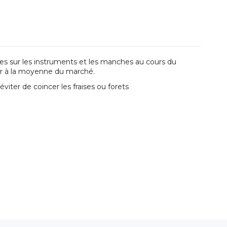
s sur les instruments et les manches au cours du
ur à la moyenne du marché.
viter de coincer les fraises ou forets
Rédiger un avis
Marque