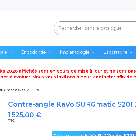
cale
Endodontie
Implantologie
Laboratoire
uits 2026 affichés sont en cours de mise à jour et ne sont pas 
és à évoluer. Nous vous invitons à nous contacter afin de co
URGmatic S201 XL Pro
Contre-angle KaVo SURGmatic S201 
1 525,00 €
TTC
Contre-angle KaVo SURGmatic S201 